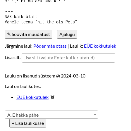
R: :,: Ei ma aru saa � :,:
‑‑‑
SAX käik ülalt
Vahele teema "hit the ols Pets"
Järgmine laul:
Põder mäe otsas
| Laulik:
EÜE kokkutulek
Lisa silt:
Laulu on lisanud süsteem @
2024-03-10
Laul on laulikutes:
EÜE kokkutulek
🗑
A, E hakka pähe