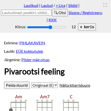
Laulikud
|
Laulud
/
+ Lisa
|
Sildid
|
Sisene / Registreeru
|
KKK
Kiirus:
12
Eelmine:
PIHLAKAVEIN
Laulik:
EÜE kokkutulek
Järgmine:
Põder mäe otsas
Pivarootsi feeling
Näita kitarriduure