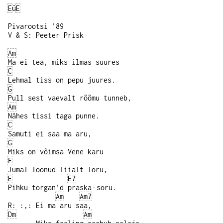
E
ü
E
Pivarootsi '89
V & S: Peeter Prisk
Am
Ma ei tea, miks ilmas suures
C
Lehmal tiss on pepu juures.
G
Pull sest vaevalt rõõmu tunneb,
Am
Nähes tissi taga punne.
C
Samuti ei saa ma aru,
G
Miks on võimsa Vene karu
F
Jumal loonud liialt loru,
E
E7
Pihku torgan'd praska‑soru.
Am
Am7
R: :,: Ei ma aru saa,
Dm
Am