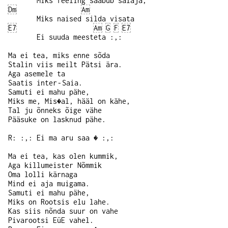
Miks feeling saabub salaja,
Dm
Am
Miks naised silda visata
E7
Am
G
F
E7
Ei suuda meesteta :,:
Ma ei tea, miks enne sõda
Stalin viis meilt Pätsi ära.
Aga asemele ta
Saatis inter‑Saia.
Samuti ei mahu pähe,
Miks me, Mis�al, hääl on kähe,
Tal ju õnneks õige vähe
Pääsuke on lasknud pähe.
R: :,: Ei ma aru saa � :,:
Ma ei tea, kas olen kummik,
Aga killumeister Nõmmik
Oma lolli kärnaga
Mind ei aja muigama.
Samuti ei mahu pähe,
Miks on Rootsis elu lahe.
Kas siis nõnda suur on vahe
Pivarootsi EüE vahel.