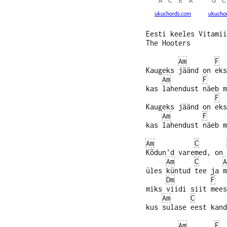
ukuchords.com
ukucho
Eesti keeles Vitamii
The Hooters
Am
F
Kaugeks jäänd on eks
Am
F
kas lahendust näeb m
F
Kaugeks jäänd on eks
Am
F
kas lahendust näeb m
Am
C
Kõdun'd varemed, on 
Am
C
A
üles küntud tee ja m
Dm
F
miks viidi siit mees
Am
C
kus sulase eest kand
Am
F