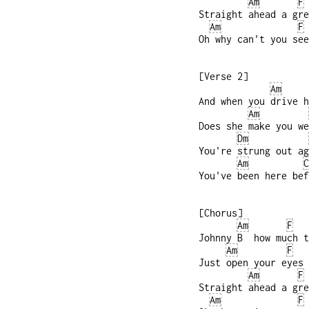
Am
F
Straight ahead a gre
Am
F
Oh why can't you see
[Verse 2]
Am
And when you drive h
Am
Does she make you we
Dm
You're strung out ag
Am
C
You've been here bef
[Chorus]
Am
F
Johnny B how much t
Am
F
Just open your eyes 
Am
F
Straight ahead a gre
Am
F