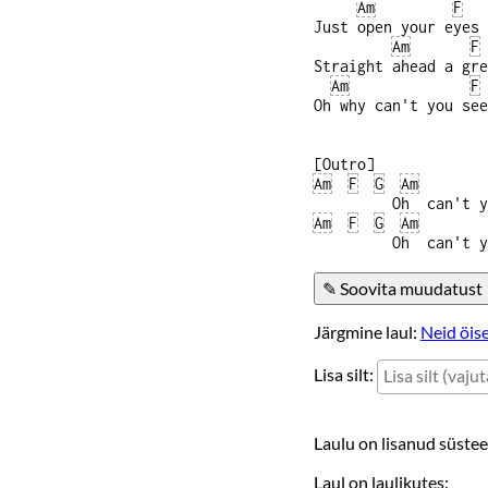
Am
F
Just open your eyes 
Am
F
Straight ahead a gre
Am
F
Oh why can't you see
[Outro]
Am
F
G
Am
Oh can't you s
Am
F
G
Am
Oh can't you
Järgmine laul:
Neid öise
Lisa silt:
Laulu on lisanud süst
Laul on laulikutes: