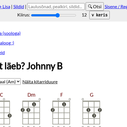
+ Lisa
|
Sildid
|
Sisene / Re
Kiirus:
12
a (soologa)
aloog :)
eid
t läeb? Johnny B
Näita kitarriduure