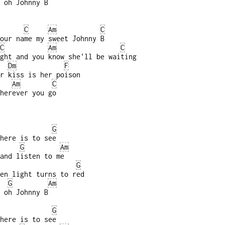
 oh Johnny B
C
Am
C
our name my sweet Johnny B
C
Am
C
ght and you know she'll be waiting
Dm
F
r kiss is her poison
Am
C
herever you go
G
here is to see
G
Am
and listen to me
G
en light turns to red
G
Am
 oh Johnny B
G
here is to see