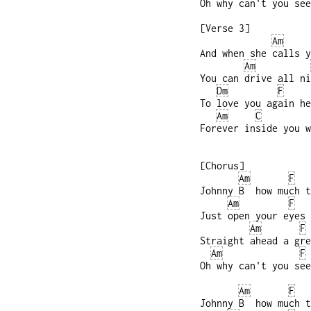
Oh why can't you see
[Verse 3]
Am
And when she calls y
Am
You can drive all ni
Dm
F
To love you again he
Am
C
Forever inside you w
[Chorus]
Am
F
Johnny B how much t
Am
F
Just open your eyes 
Am
F
Straight ahead a gre
Am
F
Oh why can't you see
Am
F
Johnny B how much t