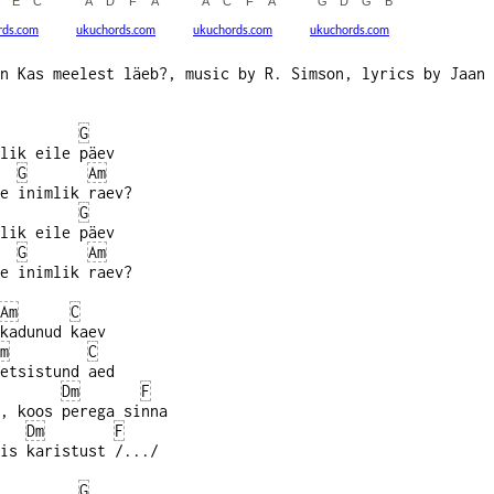
rds.com
ukuchords.com
ukuchords.com
ukuchords.com
n Kas meelest läeb?, music by R. Simson, lyrics by Jaan 
G
lik eile päev
G
Am
e inimlik raev?
G
lik eile päev
G
Am
e inimlik raev?
Am
C
kadunud kaev
m
C
etsistund aed
Dm
F
, koos perega sinna
Dm
F
is karistust /.../
G