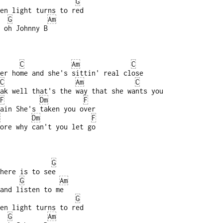
G
en light turns to red
G
Am
 oh Johnny B
C
Am
C
er home and she's sittin' real close
C
Am
C
ak well that's the way that she wants you
F
Dm
F
ain She's taken you over
Dm
F
ore why can't you let go
G
here is to see
G
Am
and listen to me
G
en light turns to red
G
Am