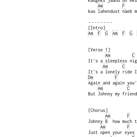
Kaugeks jäänd on eks
Am
F
kas lahendust näeb m
‑‑‑‑‑‑‑‑
[Intro]
Am
F
G
Am
F
G
[Verse 1]
Am
C
It's a sleepless nig
Am
C
It's a lonely ride I
Dm
F
Again and again you'
Am
C
But Johnny my friend
[Chorus]
Am
F
Johnny B how much t
Am
F
Just open your eyes 