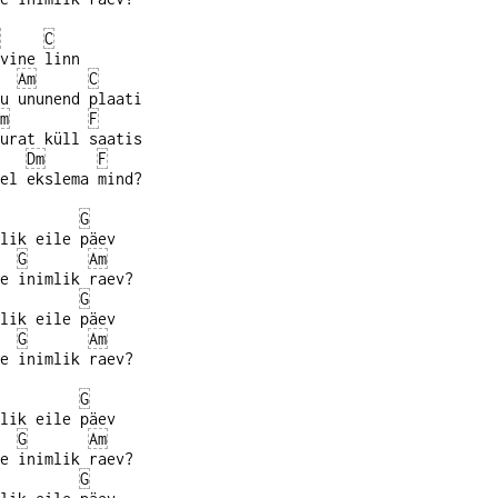
C
vine linn
Am
C
u ununend plaati
m
F
urat küll saatis
Dm
F
el ekslema mind?
G
lik eile päev
G
Am
e inimlik raev?
G
lik eile päev
G
Am
e inimlik raev?
G
lik eile päev
G
Am
e inimlik raev?
G