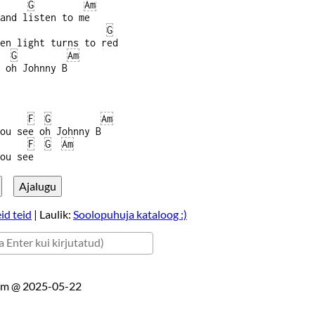
G
Am
and listen to me
G
en light turns to red
G
Am
 oh Johnny B
F
G
Am
ee oh Johnny B
F
G
Am
 see
id teid
| Laulik:
Soolopuhuja kataloog :)
eem @
2025-05-22