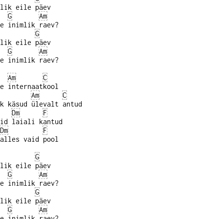
lik eile päev
G
Am
e inimlik raev?
G
lik eile päev
G
Am
e inimlik raev?
Am
C
e internaatkool
Am
C
k käsud ülevalt antud
Dm
F
id laiali kantud
Dm
F
alles vaid pool
G
lik eile päev
G
Am
e inimlik raev?
G
lik eile päev
G
Am
e inimlik raev?