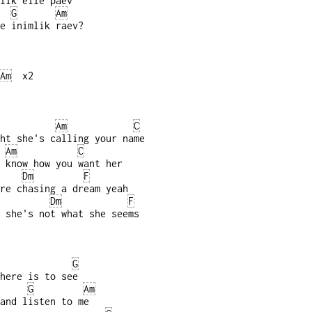
lik eile päev
G
Am
e inimlik raev?
Am
x2
Am
C
ht she's calling your name
Am
C
 know how you want her
Dm
F
re chasing a dream yeah
Dm
F
 she's not what she seems
G
here is to see
G
Am
and listen to me