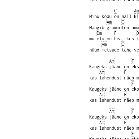
C
Am
Minu kodu on hall ki
Am
C
Mängib grammofon amm
Dm
F
D
mu elu on hea, kes k
Am
C
nüüd metsade taha ve
Am
F
Kaugeks jäänd on eks
Am
F
kas lahendust näeb m
F
Kaugeks jäänd on eks
Am
F
kas lahendust näeb m
Am
F
Kaugeks jäänd on eks
Am
F
kas lahendust näeb m
F