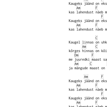
Kaugeks jäänd on eks
Am
F
kas lahendust näeb m
F
Kaugeks jäänd on eks
Am
F
kas lahendust näeb m
C
Kaugel linnas on uhk
Am
C
kõrges hinnas on kõi
Dm
F
me juuredki maast sa
Am
C
ja mängude maast on 
Am
F
Kaugeks jäänd on eks
Am
F
kas lahendust näeb m
F
Kaugeks jäänd on eks
Am
F
kas lahendust näeb m