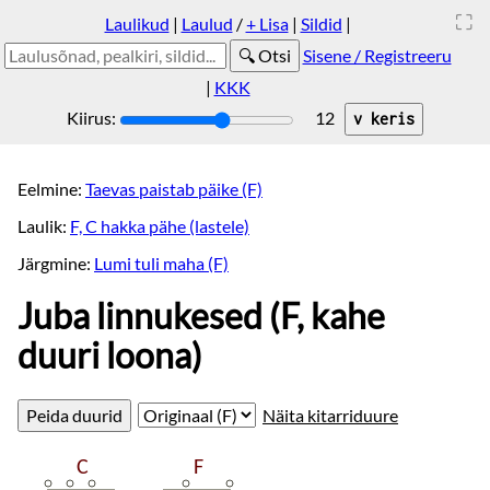
Laulikud
|
Laulud
/
+ Lisa
|
Sildid
|
Sisene / Registreeru
|
KKK
Kiirus:
12
Eelmine:
Taevas paistab päike (F)
Laulik:
F, C hakka pähe (lastele)
Järgmine:
Lumi tuli maha (F)
Juba linnukesed (F, kahe
duuri loona)
Näita kitarriduure