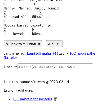
F
C
Minnid, Mannid, Jukud, Tõnnid
C
F
hüppavad nüüd rõõmuväes.
F
C
Möödas kurvad talvetunnid,
C
F
kena kevade on käes.
Järgmine laul:
Lumi tuli maha (F)
| Laulik:
F, C hakka pähe
(lastele)
Lisa silt:
Laulu on lisanud süsteem @
2023-06-14
Laul on laulikutes:
F, C hakka pähe (lastele)
🗑