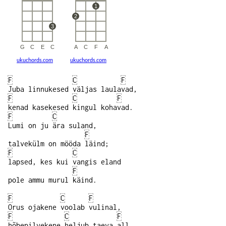
ukuchords.com
ukuchords.com
F
C
F
Juba linnukesed väljas laulavad,
F
C
F
kenad kasekesed kingul kohavad.
F
C
Lumi on ju ära suland,
F
talvekülm on mööda läind;
F
C
lapsed, kes kui vangis eland
F
pole ammu murul käind.
F
C
F
Orus ojakene voolab vulinal,
F
C
F
hõbepilvekene heljub taeva all.