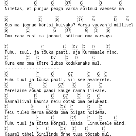
G
C
G
D7
G
D
G
Nimetas, et purjus peaga varsa sõitnud vaeseks ma.
G
C
G
D7
G
D
G
Kus ma joonud kõrtsi kuivaks? Varsa vaevan’d millise?
G
C
G
D7
G
D
G
Oma raha eest ma joonud, sõitnud oma varsaga.
G
C
G
D7
G
D
G
Puhu, tuul, ja tõuka paati, aja Kuramaale mind.
G
C
G
D7
G
D
G
Kura ema oma tütre lubas kodukanaks mul.
‑‑‑‑‑‑‑‑‑‑‑‑‑‑‑‑‑‑
C
F
C
G7
C
G
C
Puhu tuul ja tõuka paati, vii see avamerele.
C
F
C
G7
C
G
C
Merelaine sõuab paadi kauge ranna liivale.
C
F
C
G7
C
G
C
Rannaliival kaunis neiu ootab oma peiukest.
C
F
C
G7
C
G
C
Peiu tuleb merda mööda oma piigat hoidema.
C
F
C
G7
C
G
C
Puhu tuul ja tõsta kõrgel, saada Linnuteele mind.
C
F
C
G7
C
G
C
Kaugel tähel Sinilindu õnne tuua tõotab mul.