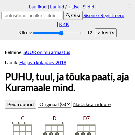
Laulikud
|
Laulud
/
+ Lisa
|
Sildid
|
Sisene / Registreeru
|
KKK
Kiirus:
12
Eelmine:
SUUR on mu armastus
Laulik:
Haljava külapäev 2018
PUHU, tuul, ja tõuka paati, aja
Kuramaale mind.
Näita kitarriduure