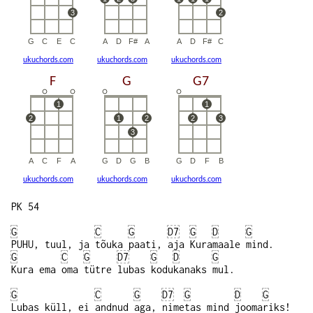
ukuchords.com
ukuchords.com
ukuchords.com
ukuchords.com
ukuchords.com
ukuchords.com
PK 54
G
C
G
D7
G
D
G
PUHU, tuul, ja tõuka paati, aja Kuramaale mind.
G
C
G
D7
G
D
G
Kura ema oma tütre lubas kodukanaks mul.
G
C
G
D7
G
D
G
Lubas küll, ei andnud aga, nimetas mind joomariks!